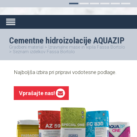
Cementne hidroizolacije AQUAZIP
Gradbeni material
>
Izravnalne mase in lepila Fassa Bortolo
>
Seznam izdelkov Fassa Bortolo
Najboljša izbira pri pripravi vodotesne podlage.
Vprašajte nas!