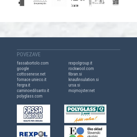
POVEZAVE
fassabortolo.com
rexpolgroup.it
google
rockwool.com
cottosenese.net
fibran.si
fornace.unieco.it
knaufinsulation.si
fergra.it
ursa.si
caminoedilsanto.it
mojmojster.net
polyglass.com