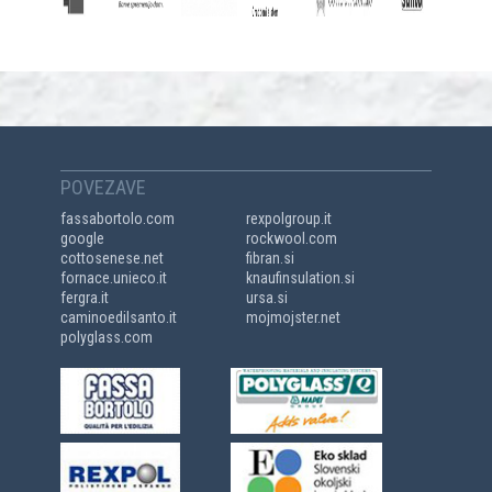
POVEZAVE
fassabortolo.com
rexpolgroup.it
google
rockwool.com
cottosenese.net
fibran.si
fornace.unieco.it
knaufinsulation.si
fergra.it
ursa.si
caminoedilsanto.it
mojmojster.net
polyglass.com