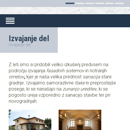
Izvajanje del
Izvajanje del
Z leti smo si pridobili veliko izkušenj predvsem na
področju izvajanja
fasadnih sistemov
in notranjih
ometov
,
kjer je naša velika prednost
sanacija
stare
gradnje. Izvajamo samorazlivne
tlake
in
preprostejše
posege, ki se nanašajo na
zunanjo ureditev
, ki se
pogosto ureja vzporedno z sanacijo stavbe ter pri
novogradnjah.